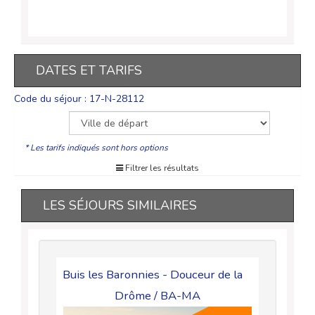
DATES ET TARIFS
Code du séjour : 17-N-28112
* Les tarifs indiqués sont hors options
Filtrer les résultats
LES SÉJOURS SIMILAIRES
 BA-MA
Buis les Baronnies - Douceur de la
Le Cast
Drôme / BA-MA
18-70 ANS