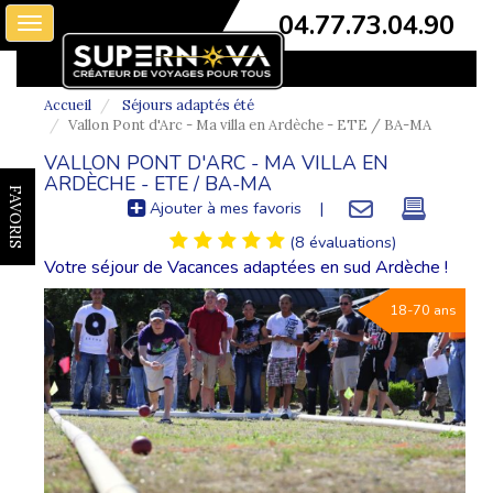
04.77.73.04.90
Toggle
navigation
Accueil
Séjours adaptés été
Vallon Pont d'Arc - Ma villa en Ardèche - ETE / BA-MA
VALLON PONT D'ARC - MA VILLA EN
ARDÈCHE - ETE / BA-MA
FAVORIS
Ajouter à mes favoris
|
(8 évaluations)
Votre séjour de Vacances adaptées en sud Ardèche !
18-70 ans