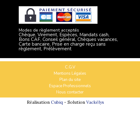
Modes de règlement acceptés
Chèque, Virement, Espèces, Mandats cash,
Bons CAF, Conseil général, Chèques vacances,
Carte bancaire, Prise en charge reçu sans
règlement, Prélèvement
C.G.V
Mentions Légales
Plan du site
Espace Professionnels
Nous contacter
Réalisation
Cubiq
- Solution
Vackélys