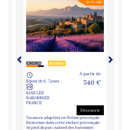
18-70 ANS
artir de
260 €
À partir de
Séjour de 6, 7 jours
540 €
Séjour de 
BUIS LES
LE CAST
couvrir
BARONNIES
FRANCE
FRANCE
he Vivez
à
Découvrir
Vacances 
matisés,
Vacances adaptées en Drôme provençale
au sein d’
roposées
Bienvenue dans cette enclave provençale.
Castellet
 des
Au pied du parc naturel des baronnies
panoramiq
 réussies