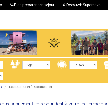
ap
Bien préparer son séjour
Découvrir Supernova
ux
Equitation perfectionnement
n perfectionnement correspondent à votre recherche da