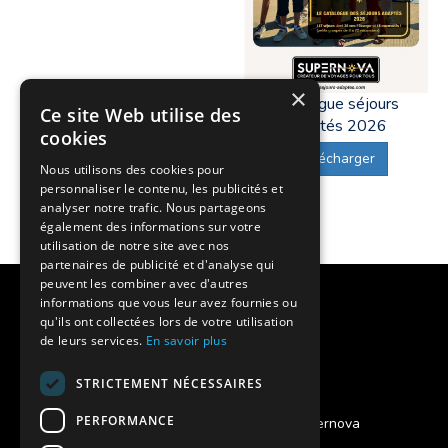
×
Catalogue séjours
Ce site Web utilise des
adaptés 2026
cookies
Télécharger
Nous utilisons des cookies pour
personnaliser le contenu, les publicités et
analyser notre trafic. Nous partageons
également des informations sur votre
utilisation de notre site avec nos
partenaires de publicité et d'analyse qui
peuvent les combiner avec d'autres
Notre histoire
informations que vous leur avez fournies ou
qu'ils ont collectées lors de votre utilisation
Nos engagements
de leurs services.
En savoir plus
Charte qualité
STRICTEMENT NÉCESSAIRES
PERFORMANCE
Projet des séjours adaptés Supernova