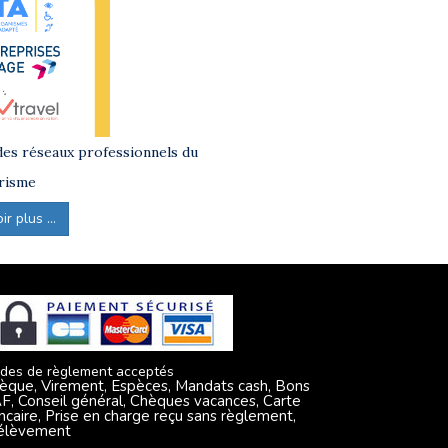
es réseaux professionnels du
risme
r plus ...
des de règlement acceptés
èque, Virement, Espèces, Mandats cash, Bons
F, Conseil général, Chèques vacances, Carte
ncaire, Prise en charge reçu sans règlement,
élèvement