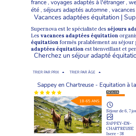
france
,
voyages adaptés à l'étranger
,
we
été
,
séjours adaptés automne
,
vacances
Vacances adaptées équitation | Su
Supernova est le spécialiste des
séjours ad
Les
vacances adaptées équitation
organi
équitation
formés pralablement au séjour 
adaptées équitation
est bienveillant et pe
Cherchez un séjour adapté équitati
TRIER PAR PRIX
TRIER PAR ÂGE
Sappey en Chartreuse - Equitation à 
18-65 ANS
Séjour de 6, 7 jo
SAPPEY-EN-
CHARTREUSE
Isere - 38