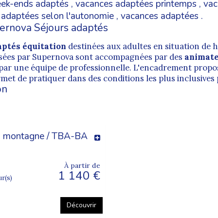
ek-ends adaptés
,
vacances adaptées printemps
,
vac
 adaptées selon l'autonomie
,
vacances adaptées
.
pernova Séjours adaptés
aptés équitation
destinées aux adultes en situation de 
sées par Supernova sont accompagnées par des
animate
par une équipe de professionnelle. L'encadrement propo
rmet de pratiquer dans des conditions les plus inclusives 
on
la montagne / TBA-BA
À partir de
1 140 €
ur(s)
Découvrir