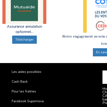
Assurance annulation
optionnel...
Notre engagement au sein d
Télécharger
tou
En savoi
Les aides possibles
Cash Back
Mo
Pour les fratries
Ch
CA
ba
Facebook Supernova
Pr