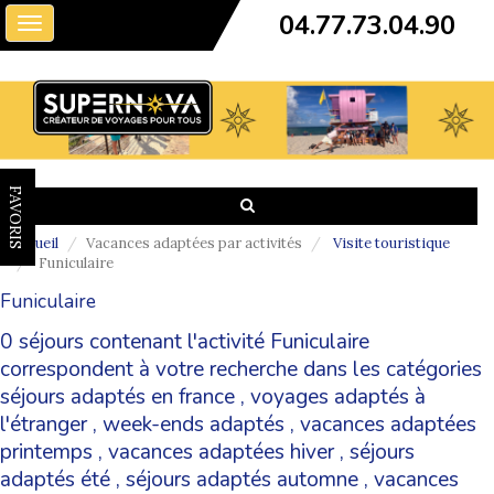
04.77.73.04.90
Toggle
navigation
FAVORIS
Accueil
Vacances adaptées par activités
Visite touristique
Funiculaire
Funiculaire
0 séjours contenant l'activité Funiculaire
correspondent à votre recherche dans les catégories
séjours adaptés en france
,
voyages adaptés à
l'étranger
,
week-ends adaptés
,
vacances adaptées
printemps
,
vacances adaptées hiver
,
séjours
adaptés été
,
séjours adaptés automne
,
vacances