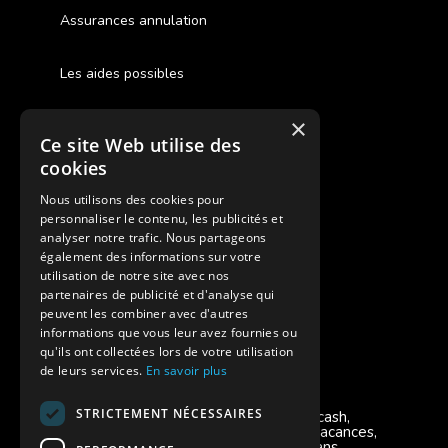
Assurances annulation
Les aides possibles
Cash Back
×
Ce site Web utilise des
Pour les fratries
cookies
Facebook Supernova
Nous utilisons des cookies pour
personnaliser le contenu, les publicités et
Instagram Supernova
analyser notre trafic. Nous partageons
également des informations sur votre
utilisation de notre site avec nos
Colonie de vacances SUPERNOVA
partenaires de publicité et d'analyse qui
peuvent les combiner avec d'autres
informations que vous leur avez fournies ou
qu'ils ont collectées lors de votre utilisation
de leurs services.
En savoir plus
Modes de règlement acceptés
STRICTEMENT NÉCESSAIRES
Chèque, Virement, Espèces, Mandats cash,
Bons CAF, Conseil général, Chèques vacances,
Carte bancaire, Prise en charge reçu sans