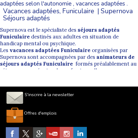
adaptées selon l'autonomie
,
vacances adaptées
.
Vacances adaptées, Funiculaire | Supernova
Séjours adaptés
Supernova est le spécialiste des
séjours adaptés
Funiculaire
destinés aux adultes en situation de
handicap mental ou psychique.
Les
vacances adaptées Funiculaire
organisées par
Supernova sont accompagnées par des
animateurs de
séjours adaptés Funiculaire
formés préalablement au
séjour par une équipe de professionnelle.
L'encadrement proposé par nos
animateurs de
vacances adaptées Funiculaire
est bienveillant et
permet de pratiquer dans des conditions les plus
S'inscrire à la newsletter
inclusives possibles.
Cherchez un séjour adapté Funiculaire
Offres d'emplois