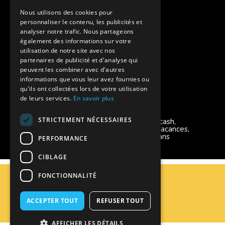
Facebook Supernova
Nous utilisons des cookies pour
personnaliser le contenu, les publicités et
Instagram Supernova
analyser notre trafic. Nous partageons
également des informations sur votre
utilisation de notre site avec nos
Colonie de vacances SUPERNOVA
partenaires de publicité et d'analyse qui
peuvent les combiner avec d'autres
informations que vous leur avez fournies ou
qu'ils ont collectées lors de votre utilisation
de leurs services.
En savoir plus
Modes de règlement acceptés
STRICTEMENT NÉCESSAIRES
Chèque, Virement, Espèces, Mandats cash,
Bons CAF, Conseil général, Chèques vacances,
Carte bancaire, Prise en charge reçu sans
PERFORMANCE
règlement, Prélèvement
CIBLAGE
C.G.V
FONCTIONNALITÉ
Mentions Légales
Plan du site
ACCEPTER TOUT
REFUSER TOUT
Espace Professionnels
Nous contacter
AFFICHER LES DÉTAILS