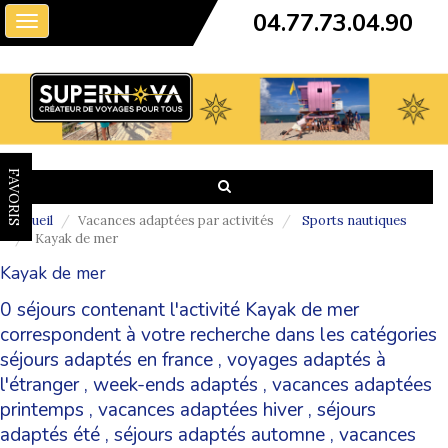
04.77.73.04.90
Toggle
navigation
FAVORIS
Accueil
Vacances adaptées par activités
Sports nautiques
Kayak de mer
Kayak de mer
0 séjours contenant l'activité Kayak de mer
correspondent à votre recherche dans les catégories
séjours adaptés en france
,
voyages adaptés à
l'étranger
,
week-ends adaptés
,
vacances adaptées
printemps
,
vacances adaptées hiver
,
séjours
adaptés été
,
séjours adaptés automne
,
vacances