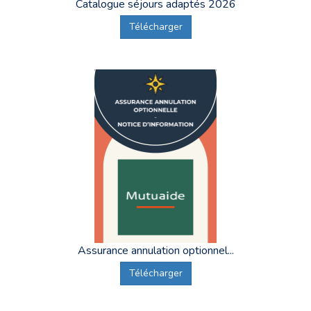
d'encadrement reste en contact avec les familles, foyers
Catalogue séjours adaptés 2026
et tutelles des vacanciers tout au long du séjour. Confier
Télécharger
sa semaine de vacances à Supernova, c'est la garantie de
partir l'esprit tranquille
.
Retrouvez toutes les informations pour préparer votre
voyage dans nos guides :
Nos conseils pour préparer les vacances d'une personne
handicapée
Notre guide spa et bien-être pour personnes en situation de
handicap
Nos recommandations pour le suivi médical d'une personne
handicapée pendant les vacances
Assurance annulation optionnel...
Télécharger