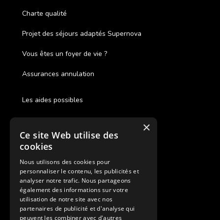
Charte qualité
Projet des séjours adaptés Supernova
Vous êtes un foyer de vie ?
Assurances annulation
Les aides possibles
Cash Back
×
Ce site Web utilise des
Pour les fratries
cookies
Facebook Supernova
Nous utilisons des cookies pour
personnaliser le contenu, les publicités et
Instagram Supernova
analyser notre trafic. Nous partageons
également des informations sur votre
utilisation de notre site avec nos
Colonie de vacances SUPERNOVA
partenaires de publicité et d'analyse qui
peuvent les combiner avec d'autres