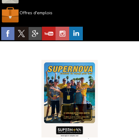
facilement accessible
. La chambre dans laquelle vous
séjournez et les lieux de vie communs sont sélectionnés
Offres d'emplois
en fonction de l'autonomie et du niveau de handicap des
vacanciers. Les repas sont pris sur place pour votre
confort et préparés par les animateurs. Nos
séjours en
pension complète
offrent des moments conviviaux entre
vacanciers tout au long de la semaine.
Pourquoi partir en séjours adaptés en
octobre avec Supernova ?
Nos équipes d'encadrement sont composées de
professionnels formés aux différents handicaps
. Ils
sont en mesure d'assurer la sécurité des vacanciers jour
et nuit, lors des visites et sur le lieu d'hébergement. Nos
séjours adaptés sont conçus pour
faciliter l'inclusion de
tous les participants
. Nous œuvrons pour que le
handicap ne soit pas un frein au voyage.
Nous nous engageons à ce que le planning des activités
décrites dans le catalogue lors de votre inscription au
séjour soit respecté. Sur place, des activités annexes sont
proposées aux vacanciers pour les inscrire dans une
démarche active
de leur projet de vacances. L'équipe