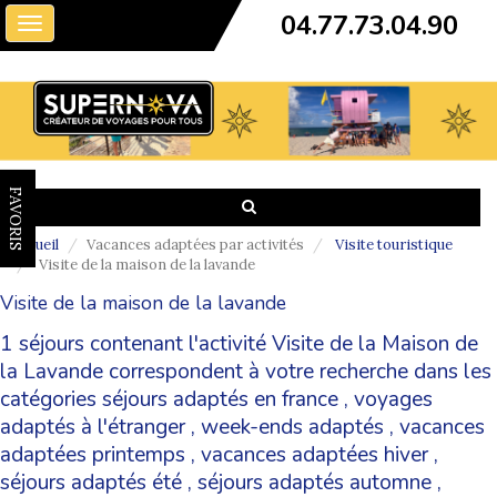
04.77.73.04.90
Toggle
navigation
FAVORIS
Accueil
Vacances adaptées par activités
Visite touristique
Visite de la maison de la lavande
Visite de la maison de la lavande
1 séjours contenant l'activité Visite de la Maison de
la Lavande correspondent à votre recherche dans les
catégories
séjours adaptés en france
,
voyages
adaptés à l'étranger
,
week-ends adaptés
,
vacances
adaptées printemps
,
vacances adaptées hiver
,
séjours adaptés été
,
séjours adaptés automne
,