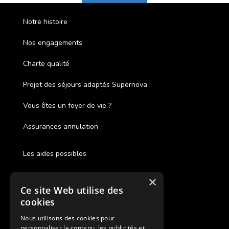
Notre histoire
Nos engagements
Charte qualité
Projet des séjours adaptés Supernova
Vous êtes un foyer de vie ?
Assurances annulation
Les aides possibles
Cash Back
×
Ce site Web utilise des
Pour les fratries
cookies
Facebook Supernova
Nous utilisons des cookies pour
personnaliser le contenu, les publicités et