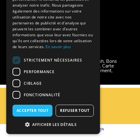
Instagram Supernova
analyser notre trafic. Nous partageons
également des informations sur votre
utilisation de notre site avec nos
Colonie de vacances SUPERNOVA
partenaires de publicité et d'analyse qui
peuvent les combiner avec d'autres
informations que vous leur avez fournies ou
qu'ils ont collectées lors de votre utilisation
de leurs services.
En savoir plus
Modes de règlement acceptés
STRICTEMENT NÉCESSAIRES
Chèque, Virement, Espèces, Mandats cash, Bons
CAF, Conseil général, Chèques vacances, Carte
bancaire, Prise en charge reçu sans règlement,
PERFORMANCE
Prélèvement
CIBLAGE
C.G.V
FONCTIONNALITÉ
Mentions Légales
Plan du site
ACCEPTER TOUT
REFUSER TOUT
Espace Professionnels
Nous contacter
AFFICHER LES DÉTAILS
Réalisation
Cubiq
- Solution
Vackélys