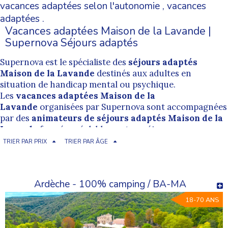
vacances adaptées selon l'autonomie
,
vacances
adaptées
.
Vacances adaptées Maison de la Lavande |
Supernova Séjours adaptés
Supernova est le spécialiste des
séjours adaptés
Maison de la Lavande
destinés aux adultes en
situation de handicap mental ou psychique.
Les
vacances adaptées Maison de la
Lavande
organisées par Supernova sont accompagnées
par des
animateurs de séjours adaptés Maison de la
Lavande
formés préalablement au séjour par une
équipe de professionnelle. L'encadrement proposé par
TRIER PAR PRIX
TRIER PAR ÂGE
nos
animateurs de vacances adaptées Maison de la
Lavande
est bienveillant et permet de pratiquer dans
des conditions les plus inclusives possibles.
Ardèche - 100% camping / BA-MA
Cherchez un séjour adapté Maison de la
Lavande
18-70 ANS