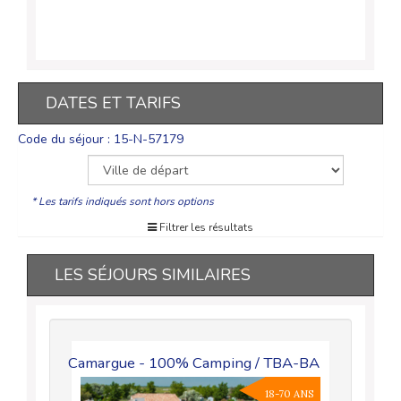
DATES ET TARIFS
Code du séjour : 15-N-57179
* Les tarifs indiqués sont hors options
Filtrer les résultats
LES SÉJOURS SIMILAIRES
mping /
Camargue - 100% Camping / TBA-BA
Palavas 
18-70 ANS