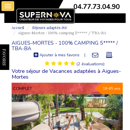
04.77.73.04.90
Toggle
navigation
Accueil
Séjours adaptés été
Aigues-Mortes - 100% camping 5***** / TBA-BA
AIGUES-MORTES - 100% CAMPING 5***** /
TBA-BA
FAVORIS
Ajouter à mes favoris
|
(2 évaluations)
Votre séjour de Vacances adaptées à Aigues-
Mortes
COMPLET
18-65 ans