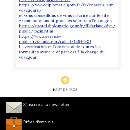
https://www.diplomatie.gouv.fr/fr/conseils-aux-
voyageurs/
et vous conseillons de vous inscrire sur le site
Ariane notamment pour les séjours à l'étranger.
https://pastel.diplomatie.gouv.fr/fildariane/dyn/
public/login.html
https://www.service-
public.fr/simulateur/calcul/15646-01
La vérification et l’obtention de toutes les
formalités avant le départ est à la charge du
voyageur.
HAUT DE PAGE
S'inscrire à la newsletter
Offres d'emplois