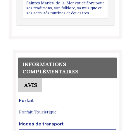
e en
France Vi
Saintes Maries-de-la-Mer est célèbre pour
on
camping à
ses traditions, son folklore, sa musique et
Occitanie.
balnéaire 
ses activités taurines et équestres.
itez
Au départ
mer, mais
d'activit
es trad...
aussi des 
INFORMATIONS
COMPLÉMENTAIRES
AVIS
Forfait
Forfait Touristique
Modes de transport