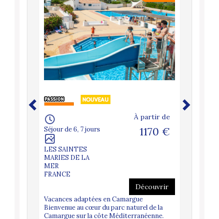
18-65 ANS
À partir de
Séjour de 6, 7 jours
1170 €
artir de
170 €
Séjour de 
LES SAINTES
MARIES DE LA
PALAVAS
MER
FLOTS
FRANCE
FRANCE
Découvrir
couvrir
Vacances adaptées en Camargue
t Vos
Vacances 
Bienvenue au cœur du parc naturel de la
la
vacances 
Camargue sur la côte Méditerranéenne.