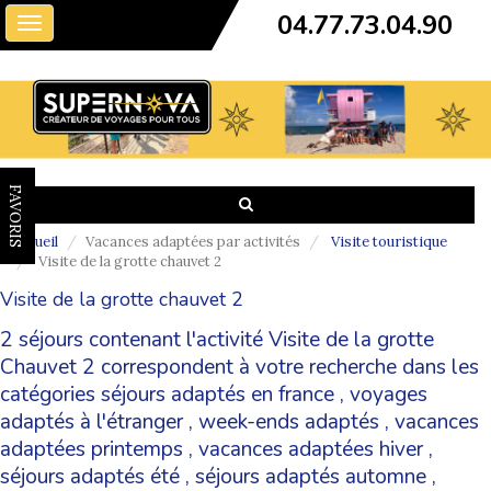
04.77.73.04.90
Toggle
navigation
FAVORIS
Accueil
Vacances adaptées par activités
Visite touristique
Visite de la grotte chauvet 2
Visite de la grotte chauvet 2
2 séjours contenant l'activité Visite de la grotte
Chauvet 2 correspondent à votre recherche dans les
catégories
séjours adaptés en france
,
voyages
adaptés à l'étranger
,
week-ends adaptés
,
vacances
adaptées printemps
,
vacances adaptées hiver
,
séjours adaptés été
,
séjours adaptés automne
,