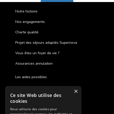
Notre histoire
Nos engagements
Charte qualité
Projet des séjours adaptés Supernova
Vous êtes un foyer de vie ?
Assurances annulation
Les aides possibles
Cash Back
×
Ce site Web utilise des
Pour les fratries
cookies
Facebook Supernova
Nous utilisons des cookies pour
personnaliser le contenu, les publicités et