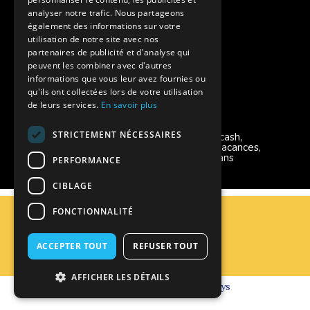
Instagram Supernova
analyser notre trafic. Nous partageons
également des informations sur votre
utilisation de notre site avec nos
Colonie de vacances SUPERNOVA
partenaires de publicité et d'analyse qui
peuvent les combiner avec d'autres
informations que vous leur avez fournies ou
qu'ils ont collectées lors de votre utilisation
de leurs services.
En savoir plus
Modes de règlement acceptés
STRICTEMENT NÉCESSAIRES
Chèque, Virement, Espèces, Mandats cash,
Bons CAF, Conseil général, Chèques vacances,
Carte bancaire, Prise en charge reçu sans
PERFORMANCE
règlement, Prélèvement
CIBLAGE
C.G.V
FONCTIONNALITÉ
Mentions Légales
Plan du site
ACCEPTER TOUT
REFUSER TOUT
Espace Professionnels
Nous contacter
AFFICHER LES DÉTAILS
Réalisation
Cubiq
- Solution
Vackélys