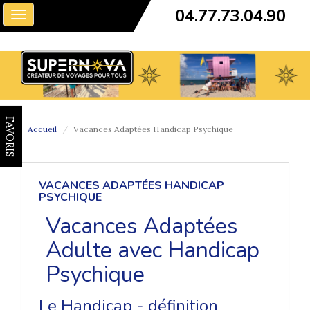
04.77.73.04.90
Toggle
navigation
FAVORIS
Accueil
Vacances Adaptées Handicap Psychique
VACANCES ADAPTÉES HANDICAP
PSYCHIQUE
Vacances Adaptées
Adulte avec Handicap
Psychique
Le Handicap - définition