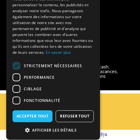
personnaliser le contenu, les publicités et
Instagram Supernova
analyser notre trafic. Nous partageons
également des informations sur votre
utilisation de notre site avec nos
Colonie de vacances SUPERNOVA
partenaires de publicité et d'analyse qui
peuvent les combiner avec d'autres
informations que vous leur avez fournies ou
qu'ils ont collectées lors de votre utilisation
de leurs services.
En savoir plus
Modes de règlement acceptés
STRICTEMENT NÉCESSAIRES
Chèque, Virement, Espèces, Mandats cash,
Bons CAF, Conseil général, Chèques vacances,
Carte bancaire, Prise en charge reçu sans
PERFORMANCE
règlement, Prélèvement
CIBLAGE
C.G.V
FONCTIONNALITÉ
Mentions Légales
Plan du site
ACCEPTER TOUT
REFUSER TOUT
Espace Professionnels
Nous contacter
AFFICHER LES DÉTAILS
Réalisation
Cubiq
- Solution
Vackélys